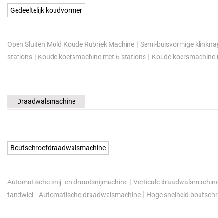
Gedeeltelijk koudvormer
|
Open Sluiten Mold Koude Rubriek Machine
Semi-buisvormige klinkn
|
|
stations
Koude koersmachine met 6 stations
Koude koersmachine m
Draadwalsmachine
Boutschroefdraadwalsmachine
|
Automatische snij- en draadsnijmachine
Verticale draadwalsmachin
|
|
tandwiel
Automatische draadwalsmachine
Hoge snelheid boutsch