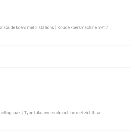
|
r koude koers met 8 stations
Koude koersmachine met 7
|
nellingsbak
Type trilaanvoerrolmachine met zichtbaar