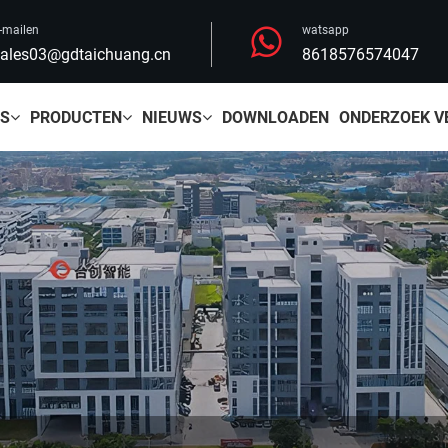
-mailen
watsapp
ales03@gdtaichuang.cn
8618576574047
NS
PRODUCTEN
NIEUWS
DOWNLOADEN
ONDERZOEK V