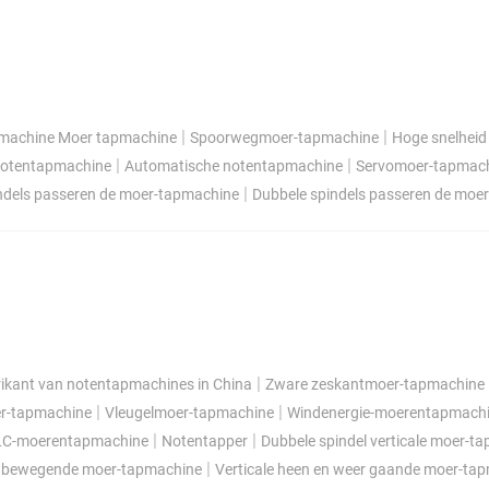
|
|
jmachine Moer tapmachine
Spoorwegmoer-tapmachine
Hoge snelhei
|
|
otentapmachine
Automatische notentapmachine
Servomoer-tapmac
|
indels passeren de moer-tapmachine
Dubbele spindels passeren de moe
|
ikant van notentapmachines in China
Zware zeskantmoer-tapmachine
|
|
er-tapmachine
Vleugelmoer-tapmachine
Windenergie-moerentapmach
|
|
LC-moerentapmachine
Notentapper
Dubbele spindel verticale moer-
|
er bewegende moer-tapmachine
Verticale heen en weer gaande moer-ta