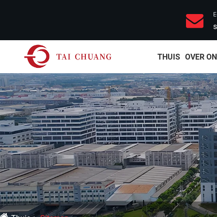
E
s
THUIS
OVER O