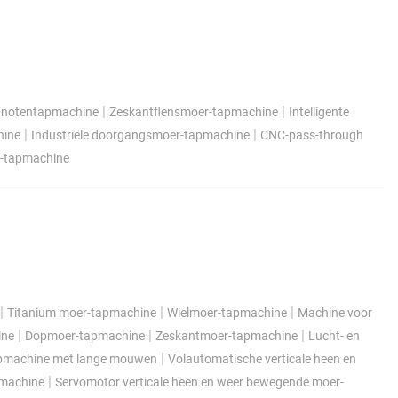
|
|
d notentapmachine
Zeskantflensmoer-tapmachine
Intelligente
|
|
hine
Industriële doorgangsmoer-tapmachine
CNC-pass-through
r-tapmachine
|
|
|
Titanium moer-tapmachine
Wielmoer-tapmachine
Machine voor
|
|
|
ine
Dopmoer-tapmachine
Zeskantmoer-tapmachine
Lucht- en
|
tapmachine met lange mouwen
Volautomatische verticale heen en
|
pmachine
Servomotor verticale heen en weer bewegende moer-