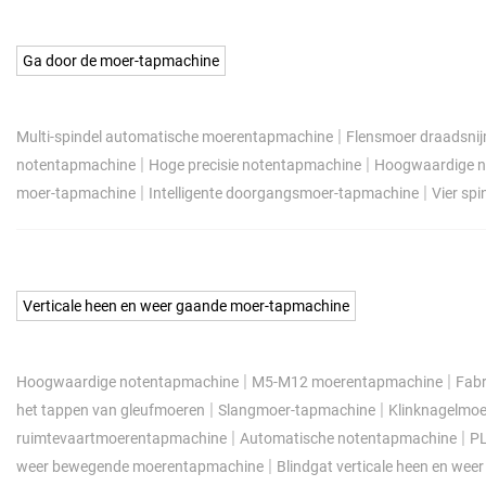
Ga door de moer-tapmachine
|
Multi-spindel automatische moerentapmachine
Flensmoer draadsni
|
|
notentapmachine
Hoge precisie notentapmachine
Hoogwaardige n
|
|
moer-tapmachine
Intelligente doorgangsmoer-tapmachine
Vier sp
Verticale heen en weer gaande moer-tapmachine
|
|
Hoogwaardige notentapmachine
M5-M12 moerentapmachine
Fabr
|
|
het tappen van gleufmoeren
Slangmoer-tapmachine
Klinknagelmo
|
|
ruimtevaartmoerentapmachine
Automatische notentapmachine
P
|
weer bewegende moerentapmachine
Blindgat verticale heen en we