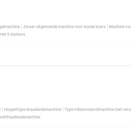
|
|
agelmachine
Zwaar uitgevoerde machine voor koude koers
Machine voo
et 5 stations
|
|
e
Hoppertype draadwalsmachine
Type trilaanvoerrolmachine met vers
roefdraadwalsmachine