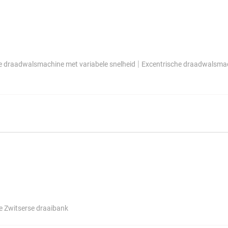
|
e draadwalsmachine met variabele snelheid
Excentrische draadwalsmac
e Zwitserse draaibank