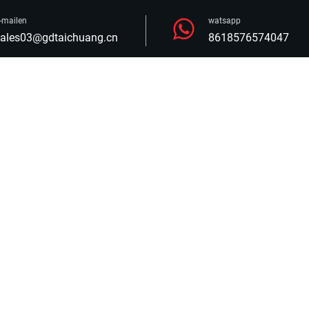
-mailen
watsapp
ales03@gdtaichuang.cn
8618576574047