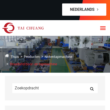
NEDERLANDS
Thuis
Producten
Notentapmachine
Draaitafel boor- en tapmachine