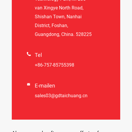
van Xingye North Road,
Shishan Town, Nanhai
District, Foshan,
Guangdong, China. 528225

Tel
+86-757-85755398

E-mailen
sales03@gdtaichuang.cn