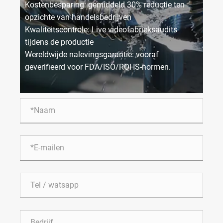
Kostenbesparing: gemiddeld 30% reductie ten
opzichte van handelsbedrijven
Kwaliteitscontrole: Live videofabrieksaudits
tijdens de productie
Wereldwijde nalevingsgarantie: vooraf
geverifieerd voor FDA/ISO/ROHS-normen.