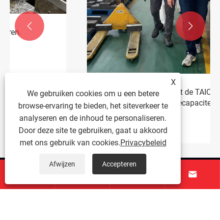


X
Klant uit Turkije bezoekt de TAICHUANG-
We gebruiken cookies om u een betere
fabriek om de productiecapaciteiten van
browse-ervaring te bieden, het siteverkeer te
moer-tapmachines te beoordelen
analyseren en de inhoud te personaliseren.
Bekijk meer >>
Door deze site te gebruiken, gaat u akkoord
met ons gebruik van cookies.
Privacybeleid
Afwijzen
Accepteren




Over ons
Producten