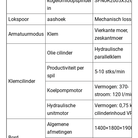
kogelomloopspindel
SFNUR2005X326
in
Lokspoor
aashoek
Mechanisch lossen
Vierkante moer,
Armatuurmodus
Klem
zeskantmoer
Hydraulische
Olie cilinder
parallelklem
Productiviteit per
5-10 stks/min
spil
Klemcilinder
Vermogen: 370-
Koelpompmotor
stroom: 120 l/min
Hydraulische
Vermogen: 0,75 kW
unitmotor
cilinderinhoud VP1
Algemene
1400×1800×1900
afmetingen
Bord