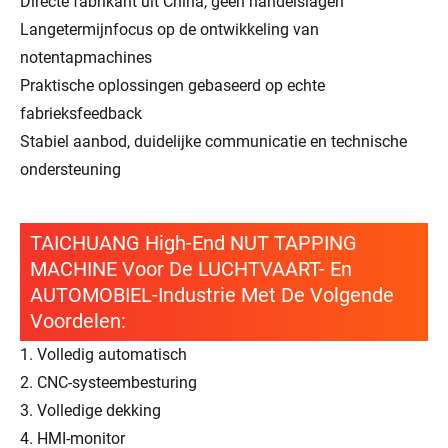
Directe fabrikant uit China, geen handelslagen
Langetermijnfocus op de ontwikkeling van
notentapmachines
Praktische oplossingen gebaseerd op echte
fabrieksfeedback
Stabiel aanbod, duidelijke communicatie en technische
ondersteuning
TAICHUANG High-End NUT TAPPING
MACHINE Voor De LUCHTVAART- En
AUTOMOBIEL-Industrie Met De Volgende
Voordelen:
1. Volledig automatisch
2. CNC-systeembesturing
3. Volledige dekking
4. HMI-monitor