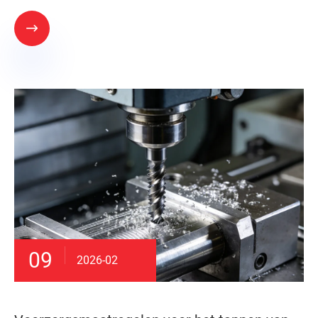

09
2026-02