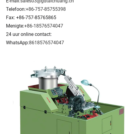
E-mail:
sales03@gdtaichuang.cn
Telefoon:
+86-757-85755398
Fax: +86-757-85765865
Menigte:
+86-18576574047
24 uur online contact:
WhatsApp:
8618576574047