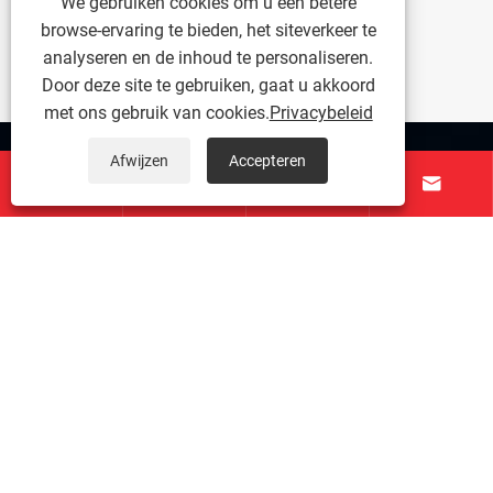
We gebruiken cookies om u een betere
browse-ervaring te bieden, het siteverkeer te
analyseren en de inhoud te personaliseren.
Door deze site te gebruiken, gaat u akkoord
met ons gebruik van cookies.
Privacybeleid
Over ons
Afwijzen
Accepteren




Producten
Neem contact met ons op
VOLG ONS