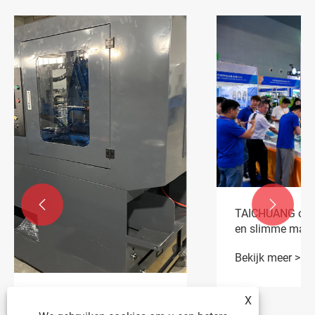


TAICHUANG onthult geautomatiseerde tap-
en slimme magazijnoplossing voor de
productie van bevestigingsmiddelen
Bekijk meer >>
X