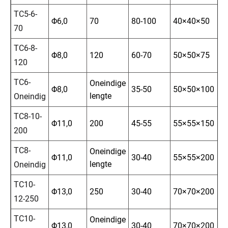
TC5-6-
Φ6,0
70
80-100
40×40×50
70
TC6-8-
Φ8,0
120
60-70
50×50×75
120
TC6-
Oneindige
Φ8,0
35-50
50×50×100
lengte
Oneindig
TC8-10-
Φ11,0
200
45-55
55×55×150
200
TC8-
Oneindige
Φ11,0
30-40
55×55×200
lengte
Oneindig
TC10-
Φ13,0
250
30-40
70×70×200
12-250
TC10-
Oneindige
Φ13,0
30-40
70×70×200