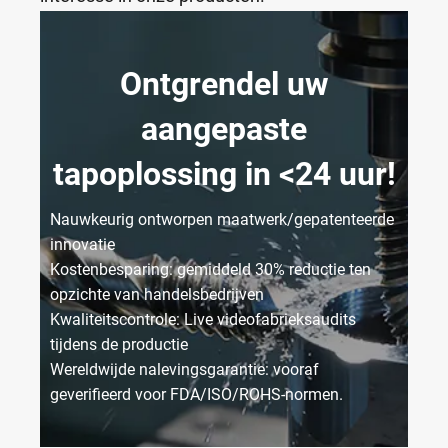
Ontgrendel uw
aangepaste
tapoplossing in <24 uur!
Nauwkeurig ontworpen maatwerk/gepatenteerde
innovatie
Kostenbesparing: gemiddeld 30% reductie ten
opzichte van handelsbedrijven
Kwaliteitscontrole: Live videofabrieksaudits
tijdens de productie
Wereldwijde nalevingsgarantie: vooraf
geverifieerd voor FDA/ISO/ROHS-normen.