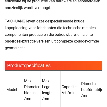
efficiëntie bij de productie van hardware en asonderdelen
aanzienlijk wordt verhoogd.
TAICHUANG levert deze gespecialiseerde koude
kopoplossing voor fabrikanten die technische metalen
componenten produceren die betrouwbare, efficiënte
onderdeelextractie vereisen uit complexe koudgevormde
geometrieën.
Productspecificaties
Max.
Max.
Diameter
Diameter
Lege
Capaciteit
Model
hoofdmatrijs
blanco
lengte
/st./min
/mm
/mm
/mm