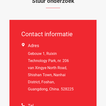
Stuur onderzoek
Contact informatie

Adres
Gebouw 1, Ruixin
Technology Park, nr. 206
van Xingye North Road,
Shishan Town, Nanhai
District, Foshan,
Guangdong, China. 528225

Tel