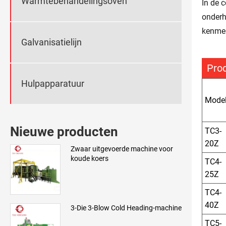
Warmtebehandelingsoven
In de 
onderh
kenmer
Galvanisatielijn
Prod
Hulpapparatuur
Mode
Nieuwe producten
TC3-
20Z
Zwaar uitgevoerde machine voor
koude koers
TC4-
25Z
TC4-
40Z
3-Die 3-Blow Cold Heading-machine
TC5-