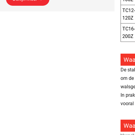
TC12-
120Z
TC16-
200Z
Waar
De sta
om de 
walsge
In pra
vooral
Waa