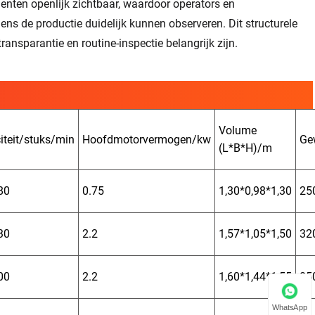
enten openlijk zichtbaar, waardoor operators en
ns de productie duidelijk kunnen observeren. Dit structurele
sparantie en routine-inspectie belangrijk zijn.
Volume
iteit/stuks/min
Hoofdmotorvermogen/kw
Ge
(L*B*H)/m
80
0.75
1,30*0,98*1,30
25
30
2.2
1,57*1,05*1,50
32
00
2.2
1,60*1,44*1,55
85
WhatsApp