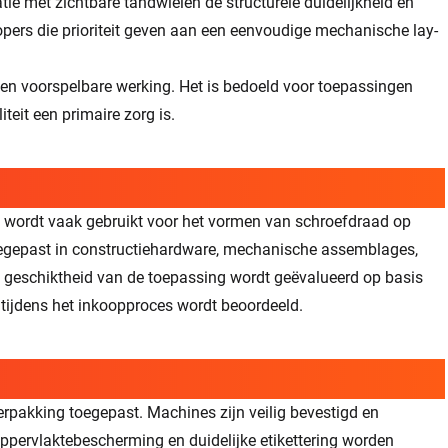
e met zichtbare tandwielen de structurele duidelijkheid en
ers die prioriteit geven aan een eenvoudige mechanische lay-
t en voorspelbare werking. Het is bedoeld voor toepassingen
teit een primaire zorg is.
l wordt vaak gebruikt voor het vormen van schroefdraad op
oegepast in constructiehardware, mechanische assemblages,
 geschiktheid van de toepassing wordt geëvalueerd op basis
 tijdens het inkoopproces wordt beoordeeld.
rpakking toegepast. Machines zijn veilig bevestigd en
ppervlaktebescherming en duidelijke etikettering worden