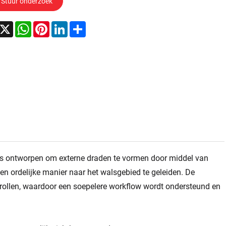
Stuur onderzoek
acebook
X
WhatsApp
Pinterest
LinkedIn
Share
 is ontworpen om externe draden te vormen door middel van
en ordelijke manier naar het walsgebied te geleiden. De
et rollen, waardoor een soepelere workflow wordt ondersteund en