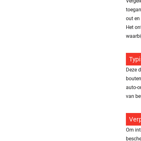
Vergel
toegan
out en
Het on
waarbij
Typ
Deze d
bouten
auto-o
van be
Verp
Om int
besche