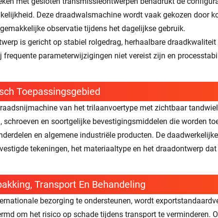
eken met gesloten transmissieontwerpen benadrukt de configurati
kelijkheid. Deze draadwalsmachine wordt vaak gekozen door kop
 gemakkelijke observatie tijdens het dagelijkse gebruik.
twerp is gericht op stabiel rolgedrag, herhaalbare draadkwalitei
 frequente parameterwijzigingen niet vereist zijn en processtabili
isch Toepassingsgebied
raadsnijmachine van het trilaanvoertype met zichtbaar tandwie
, schroeven en soortgelijke bevestigingsmiddelen die worden t
nderdelen en algemene industriële producten. De daadwerkelijke
vestigde tekeningen, het materiaaltype en het draadontwerp dat
akking, Transport En Behandeling
ernationale bezorging te ondersteunen, wordt exportstandaardve
rmd om het risico op schade tijdens transport te verminderen. O