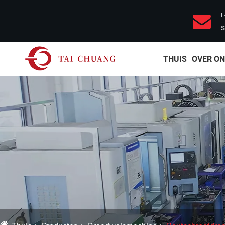
E
s
THUIS
OVER O