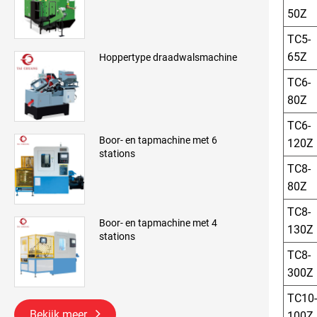
50Z
TC5-
65Z
Hoppertype draadwalsmachine
TC6-
80Z
TC6-
Boor- en tapmachine met 6
120Z
stations
TC8-
80Z
TC8-
Boor- en tapmachine met 4
130Z
stations
TC8-
300Z
TC10-
Bekijk meer
100Z