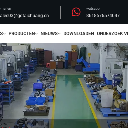
-mailen
watsapp
ales03@gdtaichuang.cn
8618576574047
NS
PRODUCTEN
NIEUWS
DOWNLOADEN
ONDERZOEK V