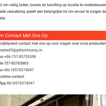
kt om veilig laden, lossen en handling op locatie te ondersteunen
ede verpakking speelt een belangrijke rol om ervoor te zorgen d
atie.
m Contact Met Ons Op
rijblijvend contact met ons op voor vragen over onze producten 
sales03@gdtaichuang.cn
on:
+86-757-85755398
86-757-85765865
e:
+86-18576574047
 online contact:
App:
8618576574047