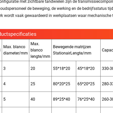
configuratie met zichtbare tandwielen zijn de transmissiecompon
oudspersoneel de beweging, de werking en de bedrijfsstatus tijde
k wordt vaak gewaardeerd in werkplaatsen waar mechanische tran
uctspecificaties
Max.
Max. blanco
Bewegende matrijzen
l
blanco
Capac
diameter/mm
StationairLengte/mm
lengte/mm
3
20
55*18*20
45*18*20
330-3
4
25
80*20*25
65*20*25
280-3
5
40
89*25*40
76*25*40
260-3