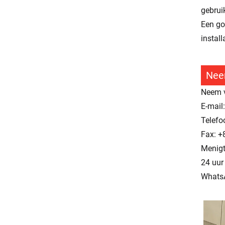
gebrui
Een go
install
Nee
Neem v
E-mail:
Telefo
Fax: +
Menigt
24 uur
Whats