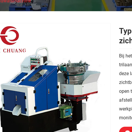
adwalsmachine
Typ
zic
Bij he
trila
deze l
zichtb
open t
afstel
werkpl
monito