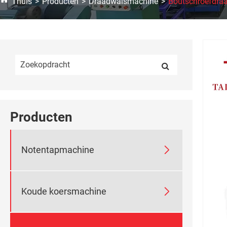
Thuis
Producten
Draadwalsmachine
Boutschroefdra
Producten

Notentapmachine

Koude koersmachine