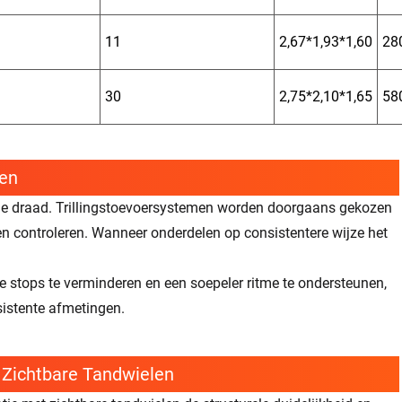
11
2,67*1,93*1,60
28
30
2,75*2,10*1,65
58
len
van de draad. Trillingstoevoersystemen worden doorgaans gekozen
en controleren. Wanneer onderdelen op consistentere wijze het
 stops te verminderen en een soepeler ritme te ondersteunen,
sistente afmetingen.
Zichtbare Tandwielen