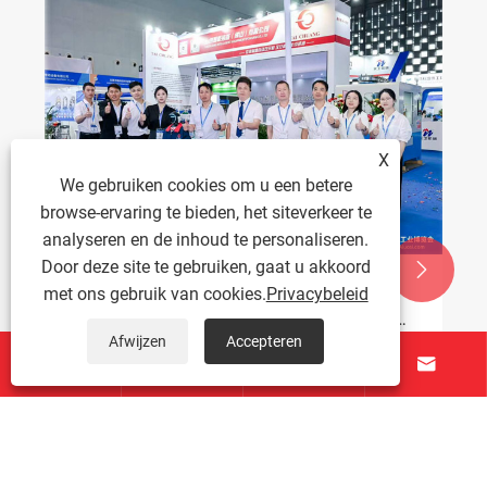
X
We gebruiken cookies om u een betere
browse-ervaring te bieden, het siteverkeer te
analyseren en de inhoud te personaliseren.
Door deze site te gebruiken, gaat u akkoord


met ons gebruik van cookies.
Privacybeleid
Taichuang Intelligent toont
notentapmachines en digitale taplijnen op
de Shanghai Fastener Expo 2026
Afwijzen
Accepteren




Bekijk meer >>