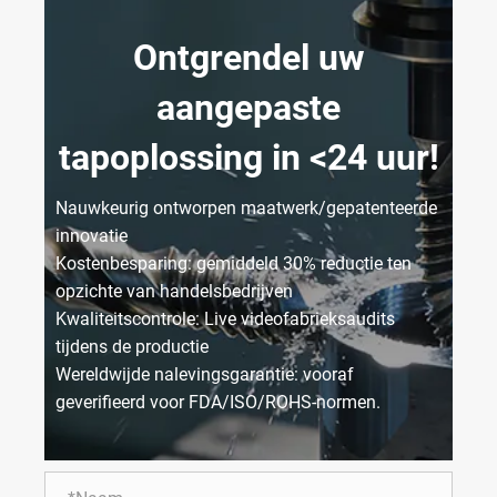
Ontgrendel uw
aangepaste
tapoplossing in <24 uur!
Nauwkeurig ontworpen maatwerk/gepatenteerde
innovatie
Kostenbesparing: gemiddeld 30% reductie ten
opzichte van handelsbedrijven
Kwaliteitscontrole: Live videofabrieksaudits
tijdens de productie
Wereldwijde nalevingsgarantie: vooraf
geverifieerd voor FDA/ISO/ROHS-normen.