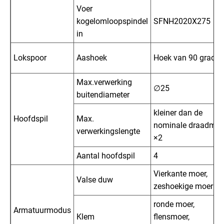
Voer
kogelomloopspindel
SFNH2020X275
in
Lokspoor
Aashoek
Hoek van 90 graden
Max.verwerking
∅25
buitendiameter
kleiner dan de
Hoofdspil
Max.
nominale draadmaa
verwerkingslengte
×2
Aantal hoofdspil
4
Vierkante moer,
Valse duw
zeshoekige moer
ronde moer,
Armatuurmodus
Klem
flensmoer,